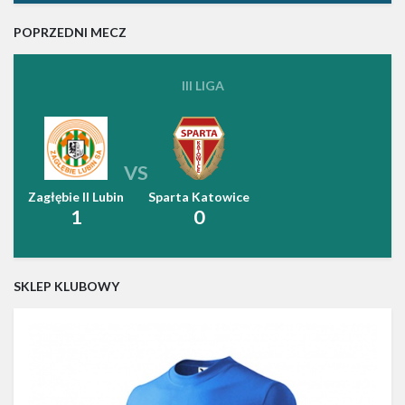
POPRZEDNI MECZ
III LIGA
VS
Zagłębie II Lubin
Sparta Katowice
1
0
SKLEP KLUBOWY