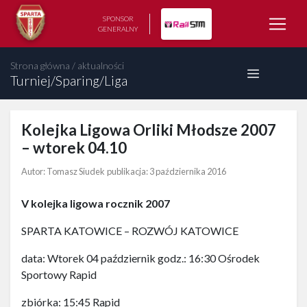
SPONSOR
GENERALNY
Strona główna
/
aktualności
Turniej/Sparing/Liga
Kolejka Ligowa Orliki Młodsze 2007
– wtorek 04.10
Autor: Tomasz Siudek
publikacja:
3 października 2016
V kolejka ligowa rocznik 2007
SPARTA KATOWICE – ROZWÓJ KATOWICE
data: Wtorek 04 październik godz.: 16:30 Ośrodek
Sportowy Rapid
zbiórka: 15:45 Rapid