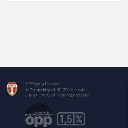
BKS Sparta Katowice
ul. Żeromskiego 4, 40-709 Katowice
NIP: 6341995145, KRS: 0000029554