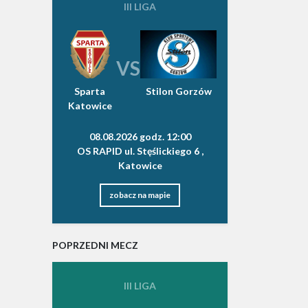
III LIGA
VS
Sparta
Stilon Gorzów
Katowice
08.08.2026 godz. 12:00
OS RAPID ul. Stęślickiego 6 ,
Katowice
zobacz na mapie
POPRZEDNI MECZ
III LIGA