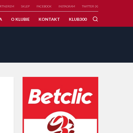
ARTNEREM
SKLEP
FACEBOOK
INSTAGRAM
TWITTER (X)
A
O KLUBIE
KONTAKT
KLUB300