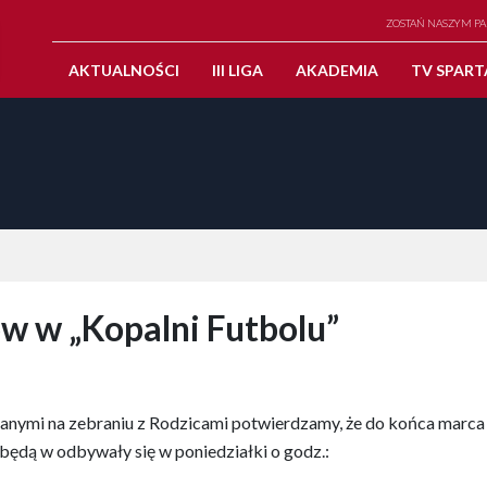
ZOSTAŃ NASZYM P
AKTUALNOŚCI
III LIGA
AKADEMIA
TV SPART
w w „Kopalni Futbolu”
anymi na zebraniu z Rodzicami potwierdzamy, że do końca marca
 będą w odbywały się w poniedziałki o godz.: