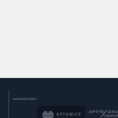
SZALIK KIBICA Z HERBEM
KURTKA PRZECIWDESZKOWA
SPARTA KATOWICE
JUNIOR
30,00 zł
159
Kup teraz
Kup teraz
przejdź do sklepu
przejdź do sklepu
NASI PARTNERZY