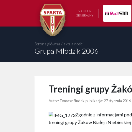
SPONSOR
GENERALNY
Strona główna
/
aktualności
Grupa Młodzik 2006
Treningi grupy Żakó
Autor: Tomasz Siudek
publikacja:
27 stycznia 2016
Zgodnie z informacjami pod
treningi grupy Żaków Białej i Niebieskiej