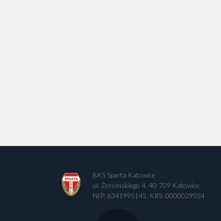
BKS Sparta Katowice
ul. Żeromskiego 4, 40-709 Katowice
NIP: 6341995145, KRS: 0000029554